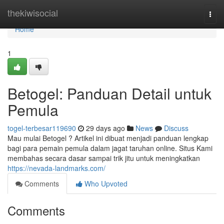
Home
thekiwisocial
Togg
navi
Home
1
Betogel: Panduan Detail untuk
Pemula
togel-terbesar119690
29 days ago
News
Discuss
Mau mulai Betogel ? Artikel ini dibuat menjadi panduan lengkap
bagi para pemain pemula dalam jagat taruhan online. Situs Kami
membahas secara dasar sampai trik jitu untuk meningkatkan
https://nevada-landmarks.com/
Comments
Who Upvoted
Comments