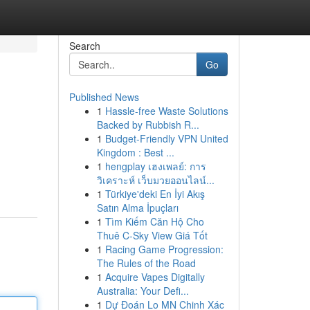
Search
Go
Published News
1
Hassle-free Waste Solutions
Backed by Rubbish R...
1
Budget-Friendly VPN United
Kingdom : Best ...
1
hengplay เฮงเพลย์: การ
วิเคราะห์ เว็บมวยออนไลน์...
1
Türkiye'deki En İyi Akış
Satın Alma İpuçları
1
Tìm Kiếm Căn Hộ Cho
Thuê C-Sky View Giá Tốt
1
Racing Game Progression:
The Rules of the Road
1
Acquire Vapes Digitally
Australia: Your Defi...
1
Dự Đoán Lo MN Chinh Xác