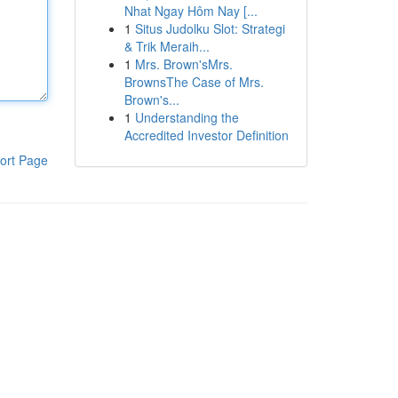
Nhat Ngay Hôm Nay [...
1
Situs Judolku Slot: Strategi
& Trik Meraih...
1
Mrs. Brown'sMrs.
BrownsThe Case of Mrs.
Brown's...
1
Understanding the
Accredited Investor Definition
ort Page