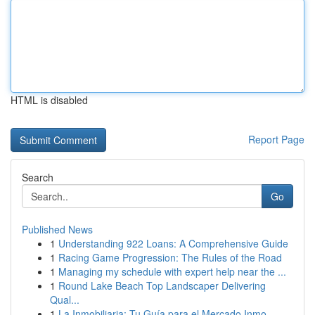
HTML is disabled
Report Page
Search
Go
Published News
1
Understanding 922 Loans: A Comprehensive Guide
1
Racing Game Progression: The Rules of the Road
1
Managing my schedule with expert help near the ...
1
Round Lake Beach Top Landscaper Delivering
Qual...
1
La Inmobiliaria: Tu Guía para el Mercado Inmo...