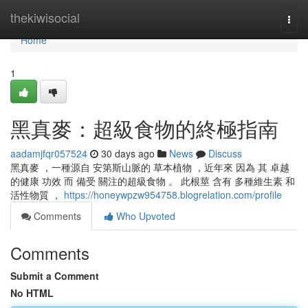
Home
thekiwisocial
Togg
navi
Home
1
黑真麥：超級食物的終極指南
aadamjfqr057524
30 days ago
News
Discuss
黑真麥 ，一種源自 安第斯山脈的 草本植物 ，近年來 因為 其 卓越
的健康 功效 而 備受 關注的超級食物 。 此根莖 含有 多種維生素 和
活性物質 ，
https://honeywpzw954758.blogrelation.com/profile
Comments
Who Upvoted
Comments
Submit a Comment
No HTML