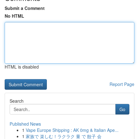
Submit a Comment
No HTML
HTML is disabled
Report Page
Search
Go
Published News
1
Vape Europe Shipping : AK 0mg & Italian Ape...
1
家族で 楽しむ！ラクラク 量 で 餃子 会