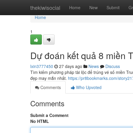
Home
thekiwisocial
Home
New
Submit
G
Home
1
Dự đoán kết quả 8 miền 
lxin3777450
27 days ago
News
Discuss
Tìm kiếm phương pháp tài lộc để trúng vé số miền Trun
đẹp may mắn nhất.
https://pr8bookmarks.com/story2
Comments
Who Upvoted
Comments
Submit a Comment
No HTML