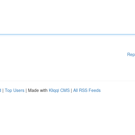
Rep
d
|
Top Users
| Made with
Kliqqi CMS
|
All RSS Feeds