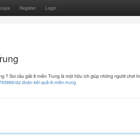
roups
Register
Login
Trung
g ? Soi cầu giải 8 miền Trung là một hữu ích giúp những người chơi tì
1793886/dự-đoán-kết-quả-8-miền-trung