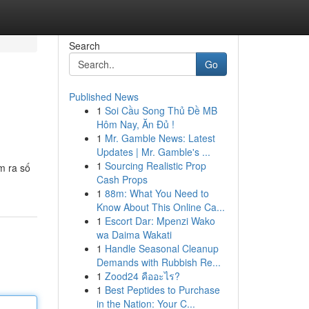
Search
Go
Published News
1
Soi Cầu Song Thủ Đề MB
Hôm Nay, Ăn Đủ !
1
Mr. Gamble News: Latest
Updates | Mr. Gamble's ...
1
Sourcing Realistic Prop
m ra số
Cash Props
1
88m: What You Need to
Know About This Online Ca...
1
Escort Dar: Mpenzi Wako
wa Daima Wakati
1
Handle Seasonal Cleanup
Demands with Rubbish Re...
1
Zood24 คืออะไร?
1
Best Peptides to Purchase
in the Nation: Your C...