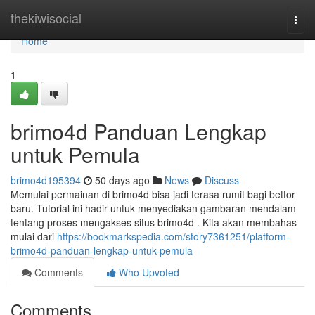
Home
thekiwisocial
Togg
navi
Home
1
brimo4d Panduan Lengkap
untuk Pemula
brimo4d195394
50 days ago
News
Discuss
Memulai permainan di brimo4d bisa jadi terasa rumit bagi bettor
baru. Tutorial ini hadir untuk menyediakan gambaran mendalam
tentang proses mengakses situs brimo4d . Kita akan membahas
mulai dari
https://bookmarkspedia.com/story7361251/platform-
brimo4d-panduan-lengkap-untuk-pemula
Comments
Who Upvoted
Comments