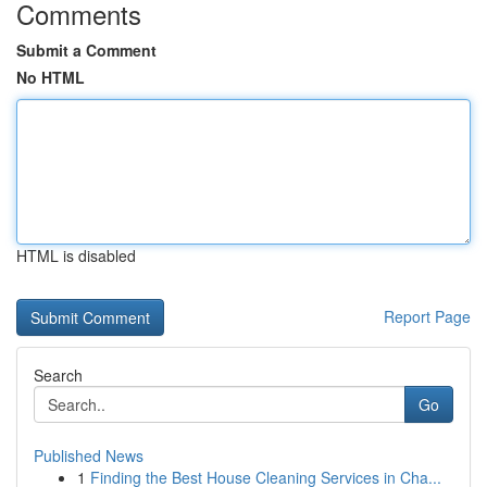
Comments
Submit a Comment
No HTML
HTML is disabled
Report Page
Search
Go
Published News
1
Finding the Best House Cleaning Services in Cha...