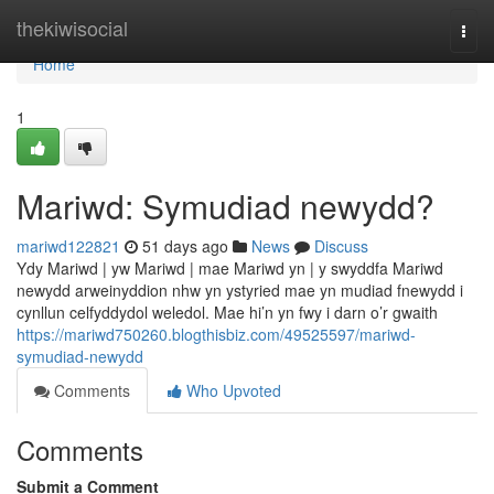
Home
thekiwisocial
Togg
navi
Home
1
Mariwd: Symudiad newydd?
mariwd122821
51 days ago
News
Discuss
Ydy Mariwd | yw Mariwd | mae Mariwd yn | y swyddfa Mariwd
newydd arweinyddion nhw yn ystyried mae yn mudiad fnewydd i
cynllun celfyddydol weledol. Mae hi’n yn fwy i darn o’r gwaith
https://mariwd750260.blogthisbiz.com/49525597/mariwd-
symudiad-newydd
Comments
Who Upvoted
Comments
Submit a Comment