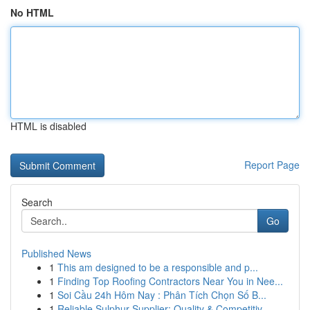
No HTML
HTML is disabled
Report Page
Search
Go
Published News
1
This am designed to be a responsible and p...
1
Finding Top Roofing Contractors Near You in Nee...
1
Soi Cầu 24h Hôm Nay : Phân Tích Chọn Số B...
1
Reliable Sulphur Supplier: Quality & Competitiv...