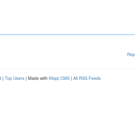
Rep
d
|
Top Users
| Made with
Kliqqi CMS
|
All RSS Feeds