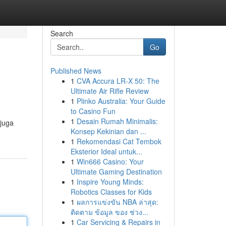
Search
Go
Published News
1
CVA Accura LR-X 50: The
Ultimate Air Rifle Review
1
Plinko Australia: Your Guide
to Casino Fun
1
Desain Rumah Minimalis:
 juga
Konsep Kekinian dan ...
1
Rekomendasi Cat Tembok
Eksterior Ideal untuk...
1
Win666 Casino: Your
Ultimate Gaming Destination
1
Inspire Young Minds:
Robotics Classes for Kids
1
ผลการแข่งขัน NBA ล่าสุด:
ติดตาม ข้อมูล ของ ช่วง...
1
Car Servicing & Repairs in