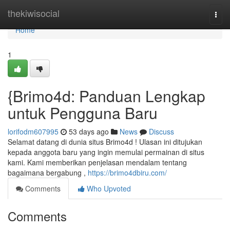
Home
thekiwisocial
Togg
navi
Home
1
{Brimo4d: Panduan Lengkap
untuk Pengguna Baru
lorifodm607995
53 days ago
News
Discuss
Selamat datang di dunia situs Brimo4d ! Ulasan ini ditujukan
kepada anggota baru yang ingin memulai permainan di situs
kami. Kami memberikan penjelasan mendalam tentang
bagaimana bergabung ,
https://brimo4dbiru.com/
Comments
Who Upvoted
Comments