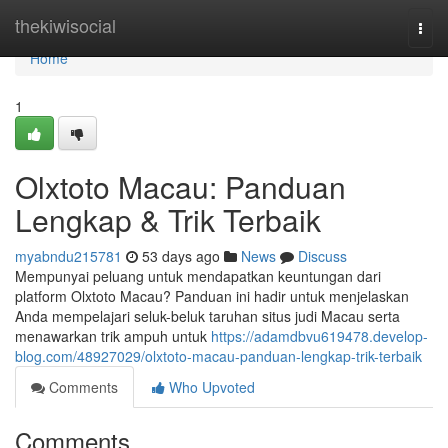
Home
thekiwisocial
Togg
navi
Home
1
Olxtoto Macau: Panduan
Lengkap & Trik Terbaik
myabndu215781
53 days ago
News
Discuss
Mempunyai peluang untuk mendapatkan keuntungan dari
platform Olxtoto Macau? Panduan ini hadir untuk menjelaskan
Anda mempelajari seluk-beluk taruhan situs judi Macau serta
menawarkan trik ampuh untuk
https://adamdbvu619478.develop-
blog.com/48927029/olxtoto-macau-panduan-lengkap-trik-terbaik
Comments
Who Upvoted
Comments