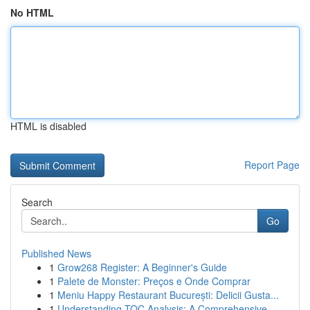
No HTML
HTML is disabled
Report Page
Search
Go
Published News
1
Grow268 Register: A Beginner's Guide
1
Palete de Monster: Preços e Onde Comprar
1
Meniu Happy Restaurant București: Delicii Gusta...
1
Understanding TOC Analysis: A Comprehensive