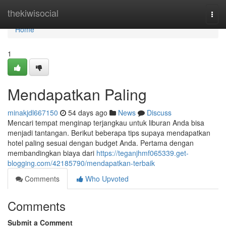
Home
thekiwisocial
Togg
navi
Home
1
Mendapatkan Paling
minakjdl667150
54 days ago
News
Discuss
Mencari tempat menginap terjangkau untuk liburan Anda bisa
menjadi tantangan. Berikut beberapa tips supaya mendapatkan
hotel paling sesuai dengan budget Anda. Pertama dengan
membandingkan biaya dari
https://teganjhmf065339.get-
blogging.com/42185790/mendapatkan-terbaik
Comments
Who Upvoted
Comments
Submit a Comment