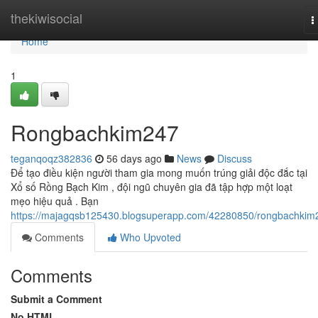
Home
thekiwisocial
T
n
Home
1
Rongbachkim247
teganqoqz382836
56 days ago
News
Discuss
Để tạo điều kiện người tham gia mong muốn trúng giải độc đắc tại
Xổ số Rồng Bạch Kim , đội ngũ chuyên gia đã tập hợp một loạt
mẹo hiệu quả . Bạn
https://majagqsb125430.blogsuperapp.com/42280850/rongbachkim
Comments
Who Upvoted
Comments
Submit a Comment
No HTML