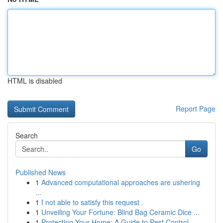
HTML is disabled
Report Page
Search
Go
Published News
1
Advanced computational approaches are ushering
...
1
I not able to satisfy this request .
1
Unveiling Your Fortune: Blind Bag Ceramic Dice ...
1
Protecting Your Home: A Guide to Pest Control