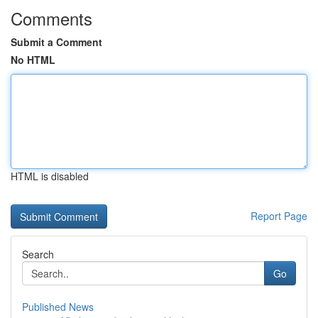
Comments
Submit a Comment
No HTML
HTML is disabled
Report Page
Search
Go
Published News