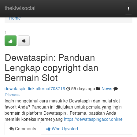
Home
thekiwisocial
Togg
navi
Home
1
Dewataspin: Panduan
Lengkap copyright dan
Bermain Slot
dewataspin-link-alternat708716
55 days ago
News
Discuss
Ingin mengetahui cara masuk ke Dewataspin dan mulai slot
favorit Anda? Panduan ini ditujukan untuk pemula yang ingin
bermain di platform Dewataspin . Pertama, pastikan Anda
memiliki koneksi internet yang
https://dewataspingacor.online
Comments
Who Upvoted