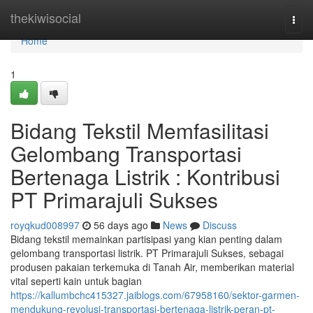
Home
thekiwisocial
Togg
navi
Home
1
Bidang Tekstil Memfasilitasi
Gelombang Transportasi
Bertenaga Listrik : Kontribusi
PT Primarajuli Sukses
royqkud008997
56 days ago
News
Discuss
Bidang tekstil memainkan partisipasi yang kian penting dalam
gelombang transportasi listrik. PT Primarajuli Sukses, sebagai
produsen pakaian terkemuka di Tanah Air, memberikan material
vital seperti kain untuk bagian
https://kallumbchc415327.jaiblogs.com/67958160/sektor-garmen-
mendukung-revolusi-transportasi-bertenaga-listrik-peran-pt-