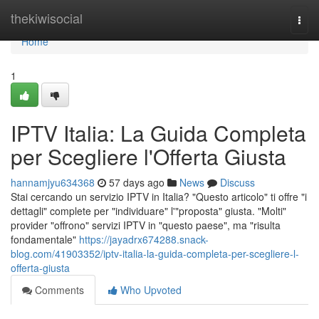
Home
thekiwisocial
Togg
navi
Home
1
IPTV Italia: La Guida Completa
per Scegliere l'Offerta Giusta
hannamjyu634368
57 days ago
News
Discuss
Stai cercando un servizio IPTV in Italia? "Questo articolo" ti offre "i
dettagli" complete per "individuare" l'"proposta" giusta. "Molti"
provider "offrono" servizi IPTV in "questo paese", ma "risulta
fondamentale"
https://jayadrx674288.snack-
blog.com/41903352/iptv-italia-la-guida-completa-per-scegliere-l-
offerta-giusta
Comments
Who Upvoted