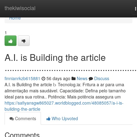
Home
thekiwisocial
n
Home
1
A.I. is Building the article
......................................................
finnianrkzb615881
56 days ago
News
Discuss
A.I. is Building the article l> Tecnolog.ia: Fritura a ar para uma
alimentação mais saudável. Capacidade: Defina pelo tamanho
ideal para sua rotina.. Potência: Mais potência assegura um
https://safiyansgw865027.worldblogged.com/48085057/a-i-is-
building-the-article
Comments
Who Upvoted
Comments