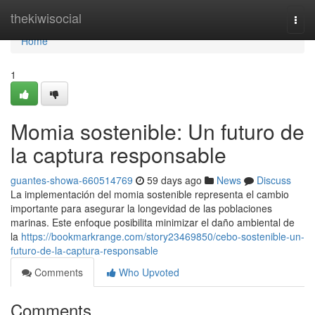
Home
thekiwisocial
Togg
navi
Home
1
Momia sostenible: Un futuro de
la captura responsable
guantes-showa-660514769
59 days ago
News
Discuss
La implementación del momia sostenible representa el cambio
importante para asegurar la longevidad de las poblaciones
marinas. Este enfoque posibilita minimizar el daño ambiental de
la
https://bookmarkrange.com/story23469850/cebo-sostenible-un-
futuro-de-la-captura-responsable
Comments
Who Upvoted
Comments