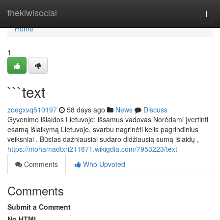
Home
thekiwisocial
Togg
navi
Home
1
```text
zoegxvq510197
58 days ago
News
Discuss
Gyvenimo išlaidos Lietuvoje: išsamus vadovas Norėdami įvertinti
esamą išlaikymą Lietuvoje, svarbu nagrinėti kelis pagrindinius
veiksniai . Būstas dažniausiai sudaro didžiausią sumą išlaidų ,
https://mohamadtxri211871.wikigdia.com/7953223/text
Comments
Who Upvoted
Comments
Submit a Comment
No HTML