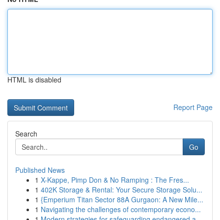
HTML is disabled
Report Page
Search
Go
Published News
1
X-Kappe, Pimp Don & No Ramping : The Fres...
1
402K Storage & Rental: Your Secure Storage Solu...
1
{Emperium Titan Sector 88A Gurgaon: A New Mile...
1
Navigating the challenges of contemporary econo...
1
Modern strategies for safeguarding endangered a...