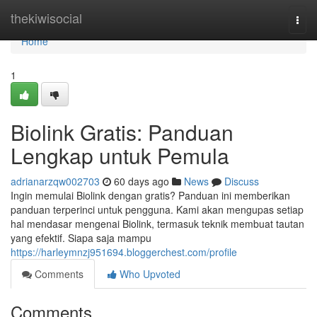
Home
thekiwisocial
Togg
navi
Home
1
Biolink Gratis: Panduan
Lengkap untuk Pemula
adrianarzqw002703
60 days ago
News
Discuss
Ingin memulai Biolink dengan gratis? Panduan ini memberikan
panduan terperinci untuk pengguna. Kami akan mengupas setiap
hal mendasar mengenai Biolink, termasuk teknik membuat tautan
yang efektif. Siapa saja mampu
https://harleymnzj951694.bloggerchest.com/profile
Comments
Who Upvoted
Comments