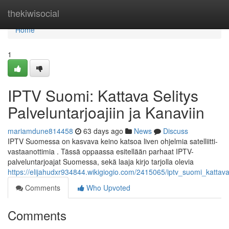
Home
thekiwisocial
Home
1
IPTV Suomi: Kattava Selitys
Palveluntarjoajiin ja Kanaviin
mariamdune814458
63 days ago
News
Discuss
IPTV Suomessa on kasvava keino katsoa liven ohjelmia satelliitti-
vastaanottimia . Tässä oppaassa esitellään parhaat IPTV-
palveluntarjoajat Suomessa, sekä laaja kirjo tarjolla olevia
https://elijahudxr934844.wikigiogio.com/2415065/iptv_suomi_kattava
Comments
Who Upvoted
Comments