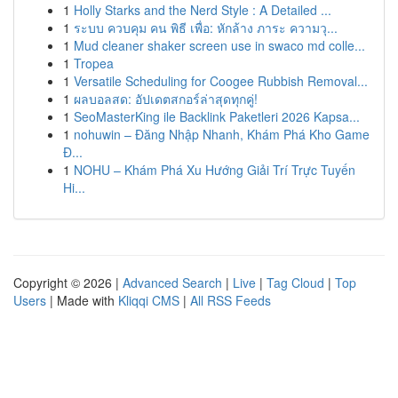
1
Holly Starks and the Nerd Style : A Detailed ...
1
ระบบ ควบคุม คน พิธี เพื่อ: หักล้าง ภาระ ความวุ...
1
Mud cleaner shaker screen use in swaco md colle...
1
Tropea
1
Versatile Scheduling for Coogee Rubbish Removal...
1
ผลบอลสด: อัปเดตสกอร์ล่าสุดทุกคู่!
1
SeoMasterKing ile Backlink Paketleri 2026 Kapsa...
1
nohuwin – Đăng Nhập Nhanh, Khám Phá Kho Game
Đ...
1
NOHU – Khám Phá Xu Hướng Giải Trí Trực Tuyến
Hi...
Copyright © 2026 |
Advanced Search
|
Live
|
Tag Cloud
|
Top
Users
| Made with
Kliqqi CMS
|
All RSS Feeds