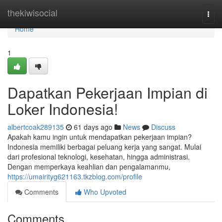
Home
thekiwisocial
Togg
navi
Home
1
Dapatkan Pekerjaan Impian di
Loker Indonesia!
albertcoak289135
61 days ago
News
Discuss
Apakah kamu ingin untuk mendapatkan pekerjaan impian?
Indonesia memiliki berbagai peluang kerja yang sangat. Mulai
dari profesional teknologi, kesehatan, hingga administrasi.
Dengan memperkaya keahlian dan pengalamanmu,
https://umairityg621163.tkzblog.com/profile
Comments
Who Upvoted
Comments