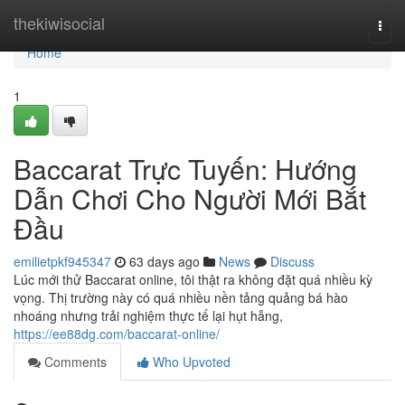
Home
thekiwisocial
Togg
navi
Home
1
Baccarat Trực Tuyến: Hướng
Dẫn Chơi Cho Người Mới Bắt
Đầu
emilietpkf945347
63 days ago
News
Discuss
Lúc mới thử Baccarat online, tôi thật ra không đặt quá nhiều kỳ
vọng. Thị trường này có quá nhiều nền tảng quảng bá hào
nhoáng nhưng trải nghiệm thực tế lại hụt hẫng,
https://ee88dg.com/baccarat-online/
Comments
Who Upvoted