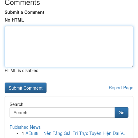
Comments
Submit a Comment
No HTML
HTML is disabled
Report Page
Search
Go
Published News
1
AE888 – Nền Tảng Giải Trí Trực Tuyến Hiện Đại V...