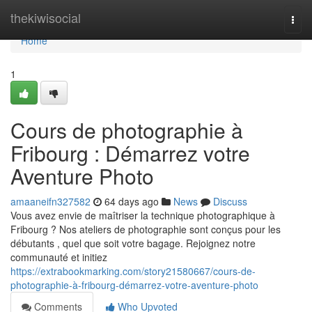
Home
thekiwisocial
Togg
navi
Home
1
Cours de photographie à
Fribourg : Démarrez votre
Aventure Photo
amaaneifn327582
64 days ago
News
Discuss
Vous avez envie de maîtriser la technique photographique à
Fribourg ? Nos ateliers de photographie sont conçus pour les
débutants , quel que soit votre bagage. Rejoignez notre
communauté et initiez
https://extrabookmarking.com/story21580667/cours-de-
photographie-à-fribourg-démarrez-votre-aventure-photo
Comments
Who Upvoted