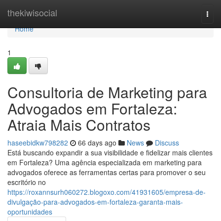
Home
thekiwisocial
Togg
navi
Home
1
Consultoria de Marketing para
Advogados em Fortaleza:
Atraia Mais Contratos
haseebidkw798282
66 days ago
News
Discuss
Está buscando expandir a sua visibilidade e fidelizar mais clientes
em Fortaleza? Uma agência especializada em marketing para
advogados oferece as ferramentas certas para promover o seu
escritório no
https://roxannsurh060272.blogoxo.com/41931605/empresa-de-
divulgação-para-advogados-em-fortaleza-garanta-mais-
oportunidades