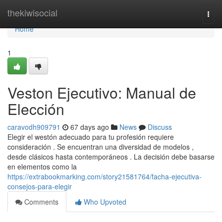
Home
thekiwisocial
Togg
navi
Home
1
Veston Ejecutivo: Manual de
Elección
caravodh909791
67 days ago
News
Discuss
Elegir el westón adecuado para tu profesión requiere
consideración . Se encuentran una diversidad de modelos ,
desde clásicos hasta contemporáneos . La decisión debe basarse
en elementos como la
https://extrabookmarking.com/story21581764/facha-ejecutiva-
consejos-para-elegir
Comments
Who Upvoted