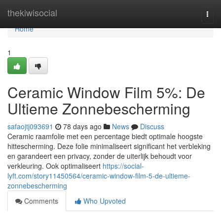
Home
thekiwisocial
Togg
navi
Home
1
Ceramic Window Film 5%: De
Ultieme Zonnebescherming
safaojtj093691
78 days ago
News
Discuss
Ceramic raamfolie met een percentage biedt optimale hoogste
hittescherming. Deze folie minimaliseert significant het verbleking
en garandeert een privacy, zonder de uiterlijk behoudt voor
verkleuring. Ook optimaliseert
https://social-
lyft.com/story11450564/ceramic-window-film-5-de-ultieme-
zonnebescherming
Comments
Who Upvoted