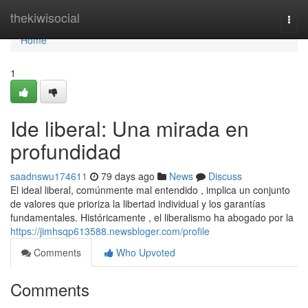
Home
thekiwisocial
Togg
navi
Home
1
Ide liberal: Una mirada en
profundidad
saadnswu174611
79 days ago
News
Discuss
El ideal liberal, comúnmente mal entendido , implica un conjunto
de valores que prioriza la libertad individual y los garantías
fundamentales. Históricamente , el liberalismo ha abogado por la
https://jimhsqp613588.newsbloger.com/profile
Comments
Who Upvoted
Comments