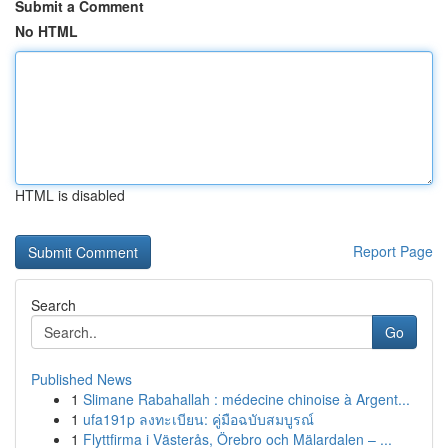
Submit a Comment
No HTML
HTML is disabled
Report Page
Search
Go
Published News
1
Slimane Rabahallah : médecine chinoise à Argent...
1
ufa191p ลงทะเบียน: คู่มือฉบับสมบูรณ์
1
Flyttfirma i Västerås, Örebro och Mälardalen – ...