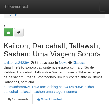
Home
thekiwisocial
Togg
navi
Home
1
Keiidon, Dancehall, Tallawah,
Sashen: Uma Viagem Sonora
laylaphvp242394
81 days ago
News
Discuss
Uma imersão sonora cativante nos espera com a união de
Keiidon, Dancehall, Tallawah e Sashen. Esses artistas emergem
da paisagem urbana , oferecendo um mix contagiante de ritmos.
Dancehall, com sua
https://adamrtiv591763.techionblog.com/41597654/keiidon-
dancehall-tallawah-sashen-uma-viagem-sonora
Comments
Who Upvoted