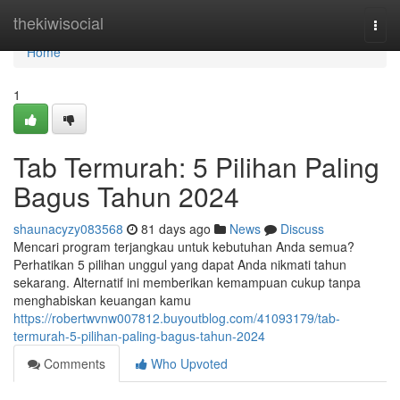
Home
thekiwisocial
Togg
navi
Home
1
Tab Termurah: 5 Pilihan Paling
Bagus Tahun 2024
shaunacyzy083568
81 days ago
News
Discuss
Mencari program terjangkau untuk kebutuhan Anda semua?
Perhatikan 5 pilihan unggul yang dapat Anda nikmati tahun
sekarang. Alternatif ini memberikan kemampuan cukup tanpa
menghabiskan keuangan kamu
https://robertwvnw007812.buyoutblog.com/41093179/tab-
termurah-5-pilihan-paling-bagus-tahun-2024
Comments
Who Upvoted