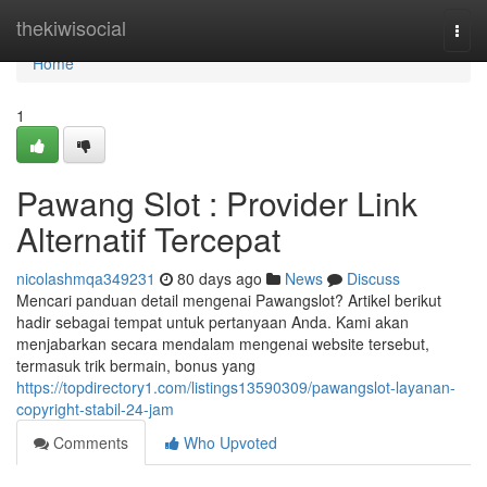
Home
thekiwisocial
Togg
navi
Home
1
Pawang Slot : Provider Link
Alternatif Tercepat
nicolashmqa349231
80 days ago
News
Discuss
Mencari panduan detail mengenai Pawangslot? Artikel berikut
hadir sebagai tempat untuk pertanyaan Anda. Kami akan
menjabarkan secara mendalam mengenai website tersebut,
termasuk trik bermain, bonus yang
https://topdirectory1.com/listings13590309/pawangslot-layanan-
copyright-stabil-24-jam
Comments
Who Upvoted