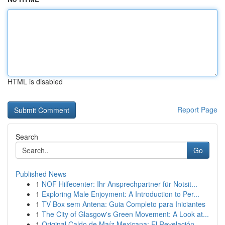
HTML is disabled
Report Page
Search
Go
Published News
1
NOF Hilfecenter: Ihr Ansprechpartner für Notsit...
1
Exploring Male Enjoyment: A Introduction to Per...
1
TV Box sem Antena: Guia Completo para Iniciantes
1
The City of Glasgow's Green Movement: A Look at...
1
Original Caldo de Maíz Mexicana: El Revelación ...