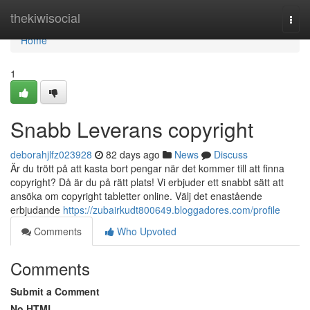
Home
thekiwisocial
Togg
navi
Home
1
Snabb Leverans copyright
deborahjlfz023928
82 days ago
News
Discuss
Är du trött på att kasta bort pengar när det kommer till att finna
copyright? Då är du på rätt plats! Vi erbjuder ett snabbt sätt att
ansöka om copyright tabletter online. Välj det enastående
erbjudande
https://zubairkudt800649.bloggadores.com/profile
Comments
Who Upvoted
Comments
Submit a Comment
No HTML