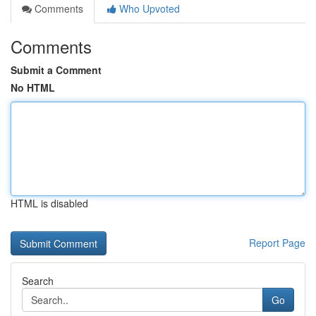
Comments
Who Upvoted
Comments
Submit a Comment
No HTML
HTML is disabled
Report Page
Search
Go