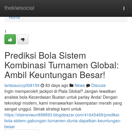
Home
thekiwisocial
Togg
navi
Home
1
Prediksi Bola Sistem
Kombinasi Turnamen Global:
Ambil Keuntungan Besar!
larissaucuy008159
83 days ago
News
Discuss
Ingin memperoleh jackpot di Piala Global? Jangan lewatkan
analisis bola Kecerdasan Buatan untuk parlay Anda! Dengan
teknologi modern, kami menawarkan kesempatan meraih yang
sangat unggul. Simak strategi kami untuk
https://elainevwun898893.blogdeazar.com/41645469/prediksi-
bola-sistem-gabungan-turnamen-dunia-dapatkan-keuntungan-
besar