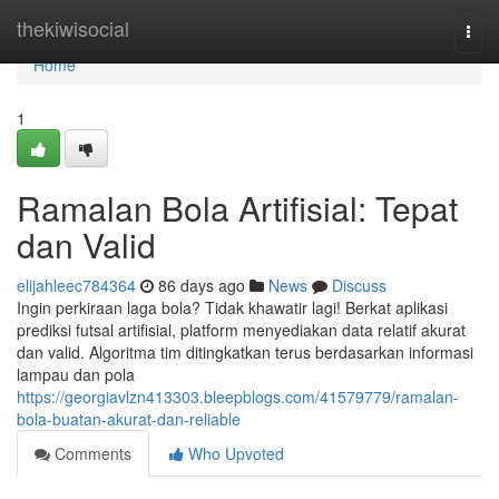
Home
thekiwisocial
Togg
navi
Home
1
Ramalan Bola Artifisial: Tepat
dan Valid
elijahleec784364
86 days ago
News
Discuss
Ingin perkiraan laga bola? Tidak khawatir lagi! Berkat aplikasi
prediksi futsal artifisial, platform menyediakan data relatif akurat
dan valid. Algoritma tim ditingkatkan terus berdasarkan informasi
lampau dan pola
https://georgiavlzn413303.bleepblogs.com/41579779/ramalan-
bola-buatan-akurat-dan-reliable
Comments
Who Upvoted