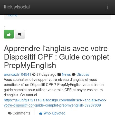
Home
thekiwisocial
Togg
navi
Home
1
Apprendre l'anglais avec votre
Dispositif CPF : Guide complet
PrepMyEnglish
aroncazh104541
87 days ago
News
Discuss
Vous souhaitez développer votre niveau d'anglais et vous
bénéficiez d' un Dispositif CPF ? PrepMyEnglish vous offre un
guide complet pour utiliser vos droits CPF et payer vos cours
d'anglais. Ce tutoriel
https://jakubfqis721116.alltdesign.com/maîtriser-l-anglais-avec-
votre-dispositif-cpf-guide-complet-prepmyenglish-59907639
Comments
Who Upvoted