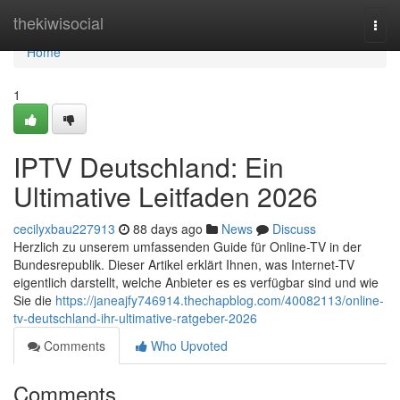
Home
thekiwisocial
Togg
navi
Home
1
IPTV Deutschland: Ein
Ultimative Leitfaden 2026
cecilyxbau227913
88 days ago
News
Discuss
Herzlich zu unserem umfassenden Guide für Online-TV in der
Bundesrepublik. Dieser Artikel erklärt Ihnen, was Internet-TV
eigentlich darstellt, welche Anbieter es es verfügbar sind und wie
Sie die
https://janeajfy746914.thechapblog.com/40082113/online-
tv-deutschland-ihr-ultimative-ratgeber-2026
Comments
Who Upvoted
Comments