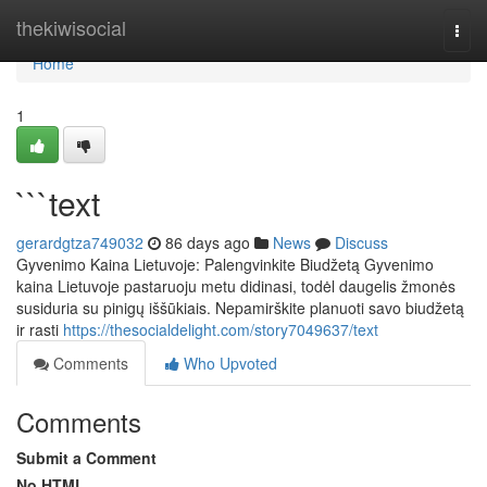
Home
thekiwisocial
Togg
navi
Home
1
```text
gerardgtza749032
86 days ago
News
Discuss
Gyvenimo Kaina Lietuvoje: Palengvinkite Biudžetą Gyvenimo
kaina Lietuvoje pastaruoju metu didinasi, todėl daugelis žmonės
susiduria su pinigų iššūkiais. Nepamirškite planuoti savo biudžetą
ir rasti
https://thesocialdelight.com/story7049637/text
Comments
Who Upvoted
Comments
Submit a Comment
No HTML