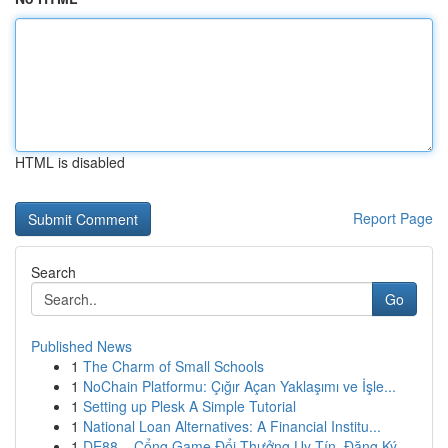
HTML is disabled
Report Page
Search
Go
Published News
1
The Charm of Small Schools
1
NoChain Platformu: Çığır Açan Yaklaşımı ve İşle...
1
Setting up Plesk A Simple Tutorial
1
National Loan Alternatives: A Financial Institu...
1
DE88 – Cổng Game Đổi Thưởng Uy Tín, Đăng Ký