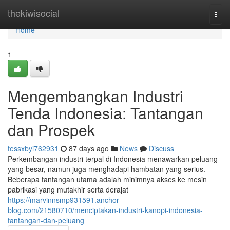
Home
thekiwisocial
Togg
navi
Home
1
Mengembangkan Industri
Tenda Indonesia: Tantangan
dan Prospek
tessxbyi762931
87 days ago
News
Discuss
Perkembangan industri terpal di Indonesia menawarkan peluang
yang besar, namun juga menghadapi hambatan yang serius.
Beberapa tantangan utama adalah minimnya akses ke mesin
pabrikasi yang mutakhir serta derajat
https://marvinnsmp931591.anchor-
blog.com/21580710/menciptakan-industri-kanopi-indonesia-
tantangan-dan-peluang