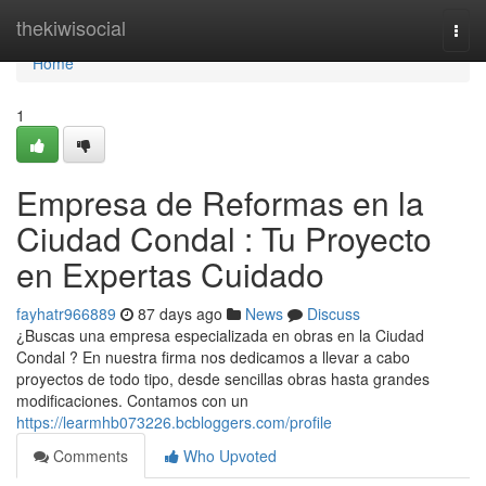
Home
thekiwisocial
Togg
navi
Home
1
Empresa de Reformas en la
Ciudad Condal : Tu Proyecto
en Expertas Cuidado
fayhatr966889
87 days ago
News
Discuss
¿Buscas una empresa especializada en obras en la Ciudad
Condal ? En nuestra firma nos dedicamos a llevar a cabo
proyectos de todo tipo, desde sencillas obras hasta grandes
modificaciones. Contamos con un
https://learmhb073226.bcbloggers.com/profile
Comments
Who Upvoted