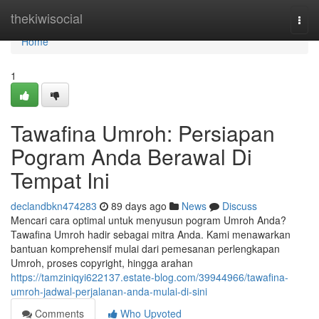
Home
thekiwisocial
Togg
navi
Home
1
Tawafina Umroh: Persiapan
Pogram Anda Berawal Di
Tempat Ini
declandbkn474283
89 days ago
News
Discuss
Mencari cara optimal untuk menyusun pogram Umroh Anda?
Tawafina Umroh hadir sebagai mitra Anda. Kami menawarkan
bantuan komprehensif mulai dari pemesanan perlengkapan
Umroh, proses copyright, hingga arahan
https://tamziniqyi622137.estate-blog.com/39944966/tawafina-
umroh-jadwal-perjalanan-anda-mulai-di-sini
Comments
Who Upvoted