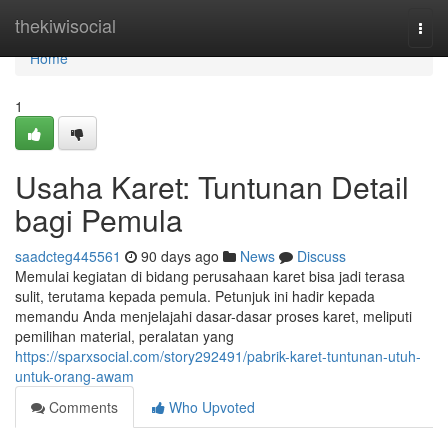
Home
thekiwisocial
Togg
navi
Home
1
Usaha Karet: Tuntunan Detail
bagi Pemula
saadcteg445561
90 days ago
News
Discuss
Memulai kegiatan di bidang perusahaan karet bisa jadi terasa
sulit, terutama kepada pemula. Petunjuk ini hadir kepada
memandu Anda menjelajahi dasar-dasar proses karet, meliputi
pemilihan material, peralatan yang
https://sparxsocial.com/story292491/pabrik-karet-tuntunan-utuh-
untuk-orang-awam
Comments
Who Upvoted