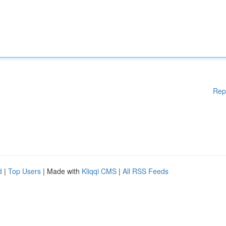
Rep
d
|
Top Users
| Made with
Kliqqi CMS
|
All RSS Feeds