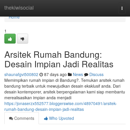
Home
thekiwisocial
Togg
navi
Home
1
Arsitek Rumah Bandung:
Desain Impian Jadi Realitas
shaunafgvi500802
87 days ago
News
Discuss
Memimpikan rumah impian di Bandung?. Temukan arsitek rumah
bandung terbaik untuk mewujudkan desain eksklusif anda. Dari
desain kontemporer, arsitek berpengalaman kami siap membantu
merealisasikan impian anda menjadi
https://jonaserzx552577.bloggerswise.com/48970491/arsitek-
rumah-bandung-desain-impian-jadi-realitas
Comments
Who Upvoted