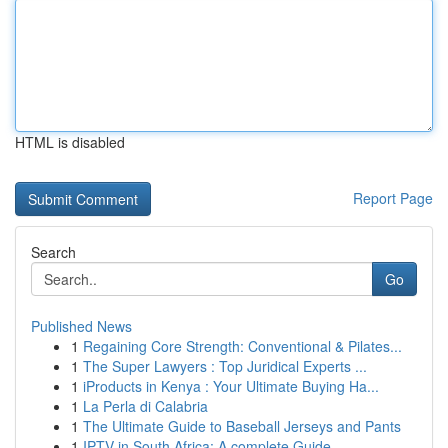
HTML is disabled
Report Page
Search
Go
Published News
1
Regaining Core Strength: Conventional & Pilates...
1
The Super Lawyers : Top Juridical Experts ...
1
iProducts in Kenya : Your Ultimate Buying Ha...
1
La Perla di Calabria
1
The Ultimate Guide to Baseball Jerseys and Pants
1
IPTV in South Africa: A complete Guide