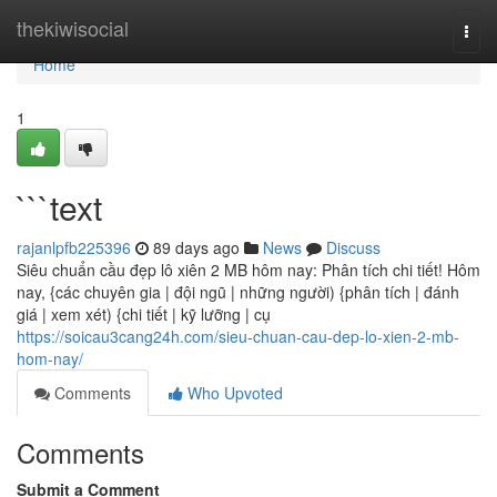
Home
thekiwisocial
Togg
navi
Home
1
```text
rajanlpfb225396
89 days ago
News
Discuss
Siêu chuẩn cầu đẹp lô xiên 2 MB hôm nay: Phân tích chi tiết! Hôm
nay, {các chuyên gia | đội ngũ | những người) {phân tích | đánh
giá | xem xét) {chi tiết | kỹ lưỡng | cụ
https://soicau3cang24h.com/sieu-chuan-cau-dep-lo-xien-2-mb-
hom-nay/
Comments
Who Upvoted
Comments
Submit a Comment