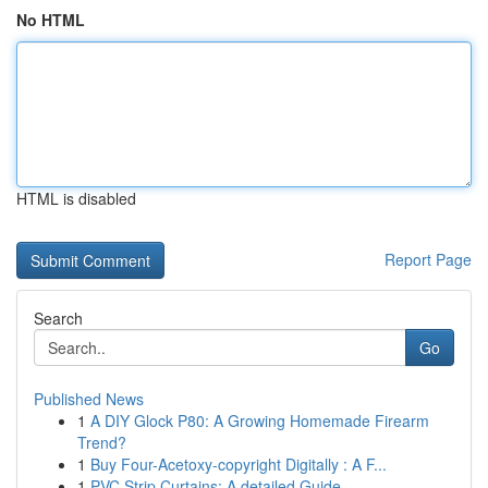
No HTML
HTML is disabled
Report Page
Search
Go
Published News
1
A DIY Glock P80: A Growing Homemade Firearm
Trend?
1
Buy Four-Acetoxy-copyright Digitally : A F...
1
PVC Strip Curtains: A detailed Guide