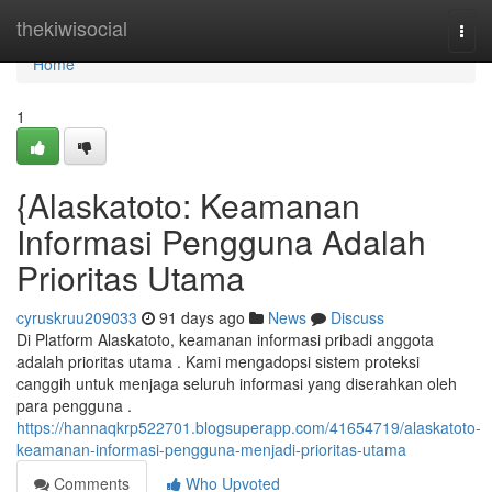
Home
thekiwisocial
Togg
navi
Home
1
{Alaskatoto: Keamanan
Informasi Pengguna Adalah
Prioritas Utama
cyruskruu209033
91 days ago
News
Discuss
Di Platform Alaskatoto, keamanan informasi pribadi anggota
adalah prioritas utama . Kami mengadopsi sistem proteksi
canggih untuk menjaga seluruh informasi yang diserahkan oleh
para pengguna .
https://hannaqkrp522701.blogsuperapp.com/41654719/alaskatoto-
keamanan-informasi-pengguna-menjadi-prioritas-utama
Comments
Who Upvoted