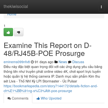
Home
thekiwisocial
Togg
navi
Home
1
Examine This Report on D-
48/RJ45B-POE Prosurge
eminems099nfv8
91 days ago
News
Discuss
Điều này đặc biệt quan trọng đối với các ứng dụng yêu cầu băng
thông lớn như truyền phát online video 4K, chơi sport trực tuyến
hoặc quản lý hệ thống camera IP. Danh mục sản phẩm Kim thu
sét Liva - Thổ Nhĩ Kỳ LPI Stormaster - Úc Pulsar
https://bookmarkspedia.com/story7144172/details-fiction-and-
ch%E1%BB%91ng-s%C3%A9t-poe-prosurge
Comments
Who Upvoted