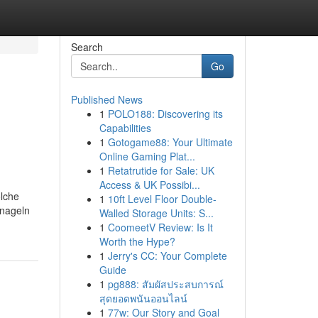
Search
Go
Published News
1
POLO188: Discovering its
Capabilities
1
Gotogame88: Your Ultimate
Online Gaming Plat...
1
Retatrutide for Sale: UK
Access & UK Possibi...
olche
1
10ft Level Floor Double-
 nageln
Walled Storage Units: S...
1
CoomeetV Review: Is It
Worth the Hype?
1
Jerry's CC: Your Complete
Guide
1
pg888: สัมผัสประสบการณ์
สุดยอดพนันออนไลน์
1
77w: Our Story and Goal