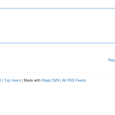
Rep
d
|
Top Users
| Made with
Kliqqi CMS
|
All RSS Feeds