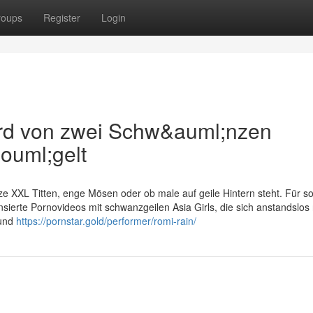
roups
Register
Login
ird von zwei Schw&auml;nzen
ouml;gelt
ze XXL Titten, enge Mösen oder ob male auf geile Hintern steht. Für s
nsierte Pornovideos mit schwanzgeilen Asia Girls, die sich anstandslos
 und
https://pornstar.gold/performer/romi-rain/