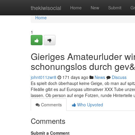
Home
thekiwisocial
Home
New
Submit
G
Home
1
Gieriges Amateurluder w
schonungslos durch gev&
johnt011zwr8
171 days ago
News
Discuss
Es spielt doch überhaupt keine Geige, ob man auf spit
Fileälle gibt es auf Europas ultimativer XXX Tube unze
lassen. Ob person auf enge Fotzen, runde Hinterteile
Comments
Who Upvoted
Comments
Submit a Comment