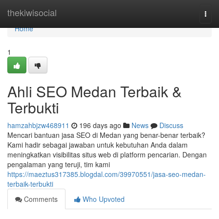
Home
thekiwisocial
Togg
navi
Home
1
Ahli SEO Medan Terbaik &
Terbukti
hamzahbjzw468911
196 days ago
News
Discuss
Mencari bantuan jasa SEO di Medan yang benar-benar terbaik?
Kami hadir sebagai jawaban untuk kebutuhan Anda dalam
meningkatkan visibilitas situs web di platform pencarian. Dengan
pengalaman yang teruji, tim kami
https://maeztus317385.blogdal.com/39970551/jasa-seo-medan-
terbaik-terbukti
Comments
Who Upvoted