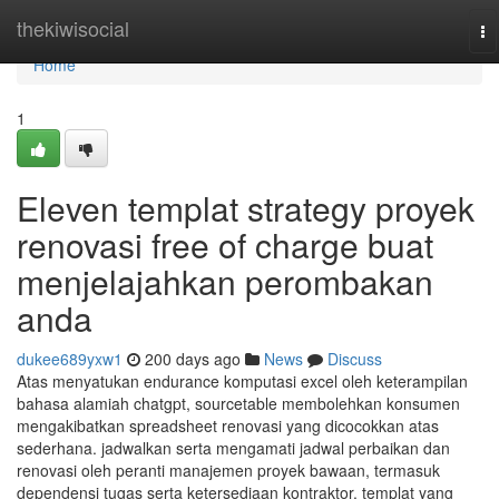
Home
thekiwisocial
To
na
Home
1
Eleven templat strategy proyek
renovasi free of charge buat
menjelajahkan perombakan
anda
dukee689yxw1
200 days ago
News
Discuss
Atas menyatukan endurance komputasi excel oleh keterampilan
bahasa alamiah chatgpt, sourcetable membolehkan konsumen
mengakibatkan spreadsheet renovasi yang dicocokkan atas
sederhana. jadwalkan serta mengamati jadwal perbaikan dan
renovasi oleh peranti manajemen proyek bawaan, termasuk
dependensi tugas serta ketersediaan kontraktor. templat yang